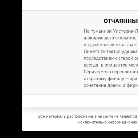
ОТЧАЯННЫЕ
На туманной Уистерия-Л
шокирующего открытия, 
из домохозяек оказывае
Линетт пытается удержат
последствиями старой ош
всегда, в эпицентре мел
Серия умело переплетае
открытому финалу — зри
сочетание драмы и фирм
Все материалы расположенные на сайте не являются 
исключительно информационно-