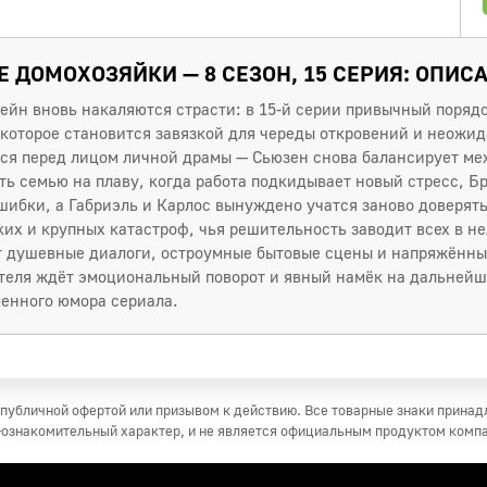
 ДОМОХОЗЯЙКИ — 8 СЕЗОН, 15 СЕРИЯ: ОПИС
ейн вновь накаляются страсти: в 15-й серии привычный порядо
которое становится завязкой для череды откровений и неожи
тся перед лицом личной драмы — Сьюзен снова балансирует ме
ь семью на плаву, когда работа подкидывает новый стресс, Бр
ибки, а Габриэль и Карлос вынуждено учатся заново доверять 
ких и крупных катастроф, чья решительность заводит всех в н
т душевные диалоги, остроумные бытовые сцены и напряжённы
теля ждёт эмоциональный поворот и явный намёк на дальней
енного юмора сериала.
публичной офертой или призывом к действию. Все товарные знаки прина
ознакомительный характер, и не является официальным продуктом комп